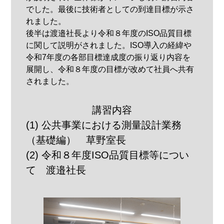
でした。最後に技術者としての到達目標が示さ
れました。
後半は渡邉社長より令和８年度のISO品質目標
に関して説明がされました。ISO導入の経緯や
令和7年度の各部目標達成度の振り返り内容を
展開し、令和８年度の目標が改めて社員へ共有
されました。
講習内容
(1) 公共事業における測量設計業務
（基礎編） 草野室長
(2) 令和８年度ISO品質目標等につい
て 渡邉社長