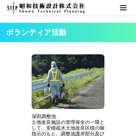
ボランティア活動
深田調整池
土地改良施設の管理保全の一環と
して、安積疏水土地改良区様の御
指示のもと、調整池護岸部分及び