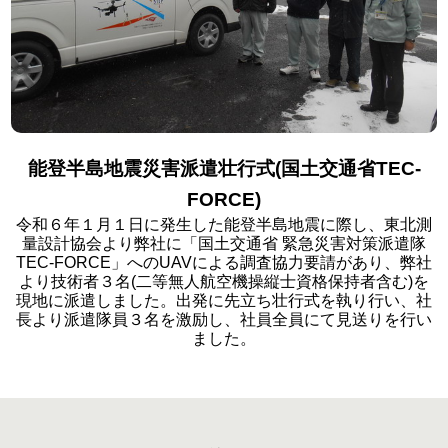
能登半島地震災害派遣壮行式(国土交通省TEC-
FORCE)
令和６年１月１日に発生した能登半島地震に際し、東北測
量設計協会より弊社に「国土交通省 緊急災害対策派遣隊
TEC-FORCE」へのUAVによる調査協力要請があり、弊社
より技術者３名(二等無人航空機操縦士資格保持者含む)を
現地に派遣しました。出発に先立ち壮行式を執り行い、社
長より派遣隊員３名を激励し、社員全員にて見送りを行い
ました。