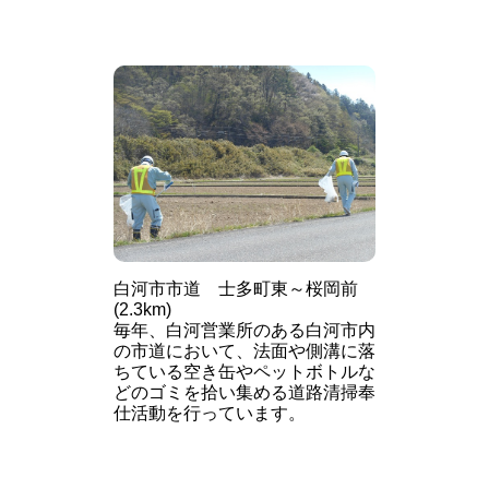
白河市市道 士多町東～桜岡前
(2.3km)
毎年、白河営業所のある白河市内
の市道において、法面や側溝に落
ちている空き缶やペットボトルな
どのゴミを拾い集める道路清掃奉
仕活動を行っています。